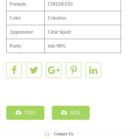
Formula
C9H20O5Si
Color
Colorless
Appearance
Clear liquid
Purity
min 98%
TDS
SDS
Contact Us