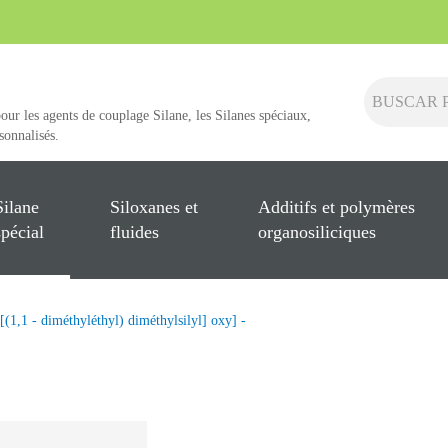
pour les agents de couplage Silane, les Silanes spéciaux,
rsonnalisés.
Silane
Siloxanes et
Additifs et polymères
spécial
fluides
organosiliciques
[(1,1 - diméthyléthyl) diméthylsilyl] oxy] -