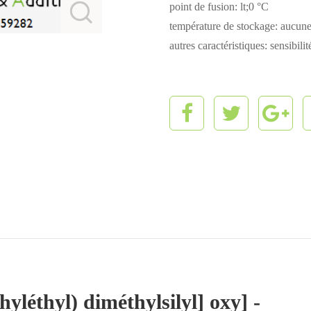
point de fusion: lt;0 °C
température de stockage: aucun
autres caractéristiques: sensibilit
hyléthyl) diméthylsilyl] oxy] -