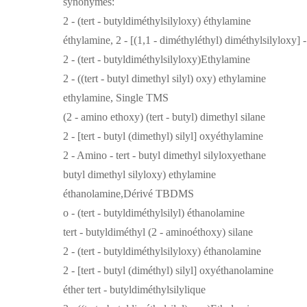
synonymes:
2 - (tert - butyldiméthylsilyloxy) éthylamine
éthylamine, 2 - [(1,1 - diméthyléthyl) diméthylsilyloxy] -
2 - (tert - butyldiméthylsilyloxy)Ethylamine
2 - ((tert - butyl dimethyl silyl) oxy) ethylamine
ethylamine, Single TMS
(2 - amino ethoxy) (tert - butyl) dimethyl silane
2 - [tert - butyl (dimethyl) silyl] oxyéthylamine
2 - Amino - tert - butyl dimethyl silyloxyethane
butyl dimethyl silyloxy) ethylamine
éthanolamine,Dérivé TBDMS
o - (tert - butyldiméthylsilyl) éthanolamine
tert - butyldiméthyl (2 - aminoéthoxy) silane
2 - (tert - butyldiméthylsilyloxy) éthanolamine
2 - [tert - butyl (diméthyl) silyl] oxyéthanolamine
éther tert - butyldiméthylsilylique