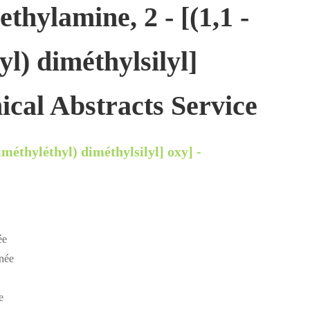
ethylamine, 2 - [(1,1 -
l) diméthylsilyl]
ical Abstracts Service
diméthyléthyl) diméthylsilyl] oxy] -
ée
nnée
e