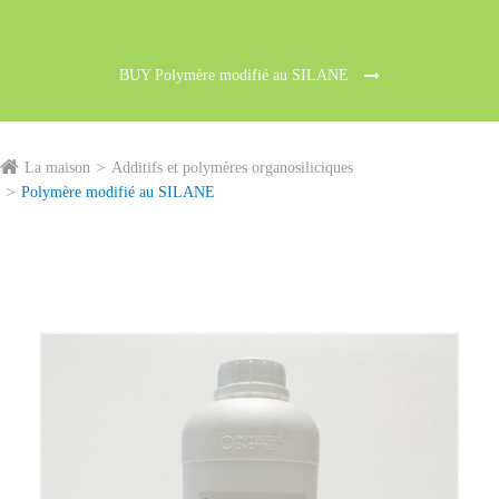
BUY Polymère modifié au SILANE
La maison
Additifs et polymères organosiliciques
Polymère modifié au SILANE