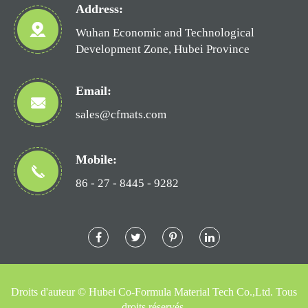
Address:
Wuhan Economic and Technological
Development Zone, Hubei Province
Email:
sales@cfmats.com
Mobile:
86 - 27 - 8445 - 9282
Droits d'auteur ©
Hubei Co-Formula Material Tech Co.,Ltd.
Tous
droits réservés.