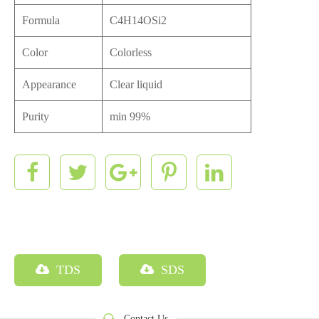
Formula
C4H14OSi2
Color
Colorless
Appearance
Clear liquid
Purity
min 99%
TDS
SDS
Contact Us