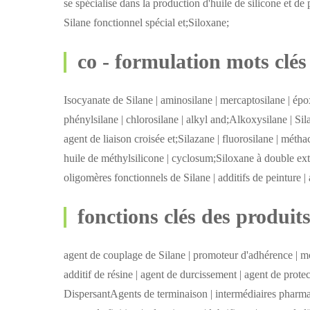
se spécialise dans la production d'huile de silicone et
Silane fonctionnel spécial et;Siloxane;
co - formulation mots clés
Isocyanate de Silane | aminosilane | mercaptosilane | épox
phénylsilane | chlorosilane | alkyl and;Alkoxysilane | Sil
agent de liaison croisée et;Silazane | fluorosilane | métha
huile de méthylsilicone | cyclosum;Siloxane à double e
oligomères fonctionnels de Silane | additifs de peinture | 
fonctions clés des produit
agent de couplage de Silane | promoteur d'adhérence | mod
additif de résine | agent de durcissement | agent de protec
DispersantAgents de terminaison | intermédiaires pharmaceu