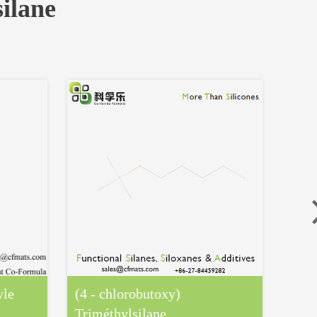
ilane
yle
(4 - chlorobutoxy)
Chlo
Triméthylsilane