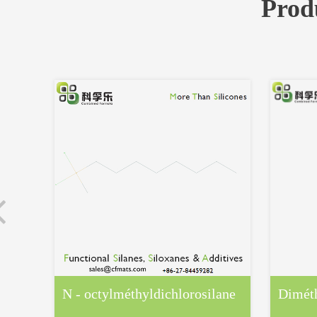
Prod
N - octylméthyldichlorosilane
Diméth