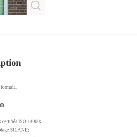
iption
 formula.
Co
 certifiés ISO 14000;
ouplage SILANE;