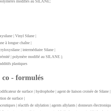
 de polymères modifiés au SILANE;
ysilane | Vinyl Silane |
ane à longue chaîne |
cryloxysilane | intermédiaire Silane |
xtrémité | polymère modifié au SILANE |;
additifs plastiques
s co - formulés
ificateur de surface | hydrophobe | agent de liaison croisée de Silane |
tion de surface |
tiques | réactifs de silylation | agents allylants | donneurs électroniqu