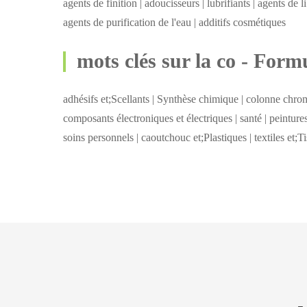
agents de finition | adoucisseurs | lubrifiants | agents de li
agents de purification de l'eau | additifs cosmétiques
mots clés sur la co - Form
adhésifs et;Scellants | Synthèse chimique | colonne chro
composants électroniques et électriques | santé | peintures
soins personnels | caoutchouc et;Plastiques | textiles et;Ti