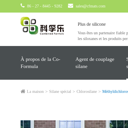
86 - 27 - 8445 - 9282
sales@cfmats.com
Plus de silicone
Vous êtes un partenaire fiable 
les siloxanes et les produits pe
À propos de la Co-
Agent de couplage
Formula
silane
La maison
Silane spécial
Chlorosilane
Méthyldichloros