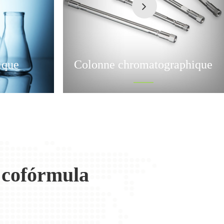
ique
Colonne chromatographique
 cofórmula