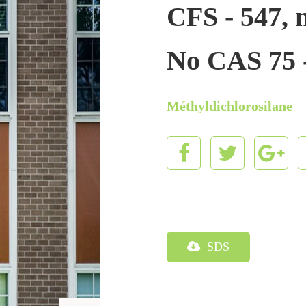
CFS - 547, 
No CAS 75 -
Méthyldichlorosilane
SDS