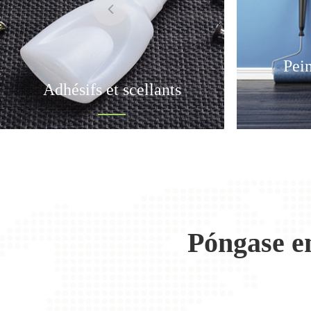
Pein
Adhésifs et scellants
Póngase e