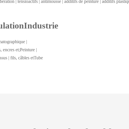
bération | tensioactifs | antimousse | additifs de peinture | additifs plastiq
ulationIndustrie
matographique |
, encres et;Peinture |
ssus | fils, câbles etTube