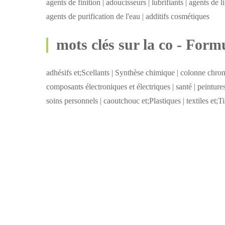
agents de finition | adoucisseurs | lubrifiants | agents de li
agents de purification de l'eau | additifs cosmétiques
mots clés sur la co - Form
adhésifs et;Scellants | Synthèse chimique | colonne chro
composants électroniques et électriques | santé | peintures
soins personnels | caoutchouc et;Plastiques | textiles et;Ti