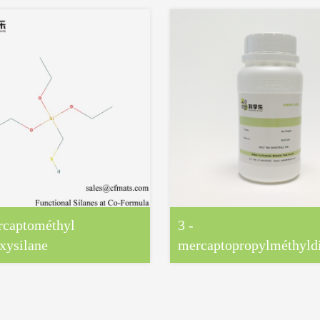
rcaptométhyl
3 -
oxysilane
mercaptopropylméthyldi