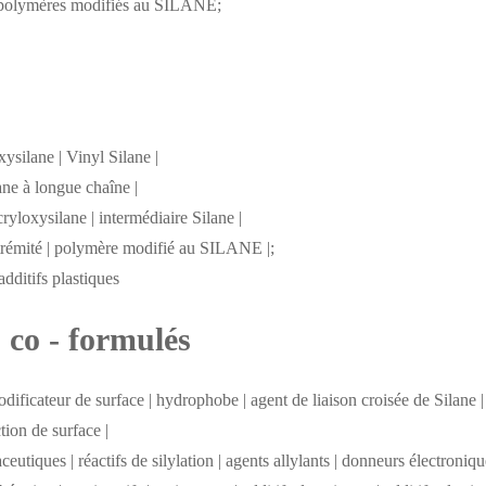
 de polymères modifiés au SILANE;
ysilane | Vinyl Silane |
ane à longue chaîne |
cryloxysilane | intermédiaire Silane |
xtrémité | polymère modifié au SILANE |;
additifs plastiques
s co - formulés
ificateur de surface | hydrophobe | agent de liaison croisée de Silane |
tion de surface |
tiques | réactifs de silylation | agents allylants | donneurs électroniqu