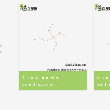
3 - mercaptométhyl
3 - me
triméthoxysilane
triéth