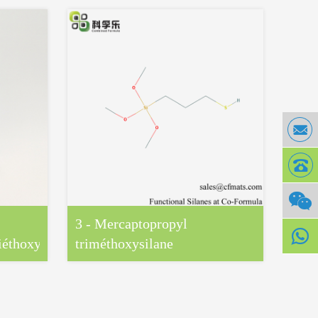
3 - Mercaptopropyl
3 - 
éthoxysilane
triméthoxysilane
trié