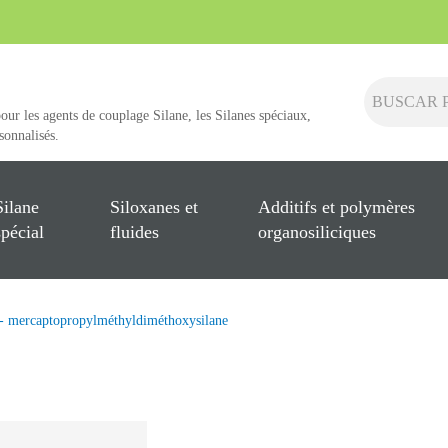
pour les agents de couplage Silane, les Silanes spéciaux,
rsonnalisés.
Silane
Siloxanes et
Additifs et polymères
spécial
fluides
organosiliciques
 - mercaptopropylméthyldiméthoxysilane