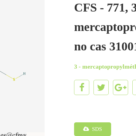
CFS - 771, 3
mercaptopr
no cas 31001
3 - mercaptopropylmét
SDS