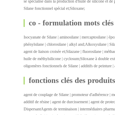
se spécialise dans la production d'huile de silicone et
Silane fonctionnel spécial et;Siloxane;
co - formulation mots clés
Isocyanate de Silane | aminosilane | mercaptosilane | épox
phénylsilane | chlorosilane | alkyl and;Alkoxysilane | Sil
agent de liaison croisée et;Silazane | fluorosilane | métha
huile de méthylsilicone | cyclosum;Siloxane à double e
oligomères fonctionnels de Silane | additifs de peinture | 
fonctions clés des produit
agent de couplage de Silane | promoteur d'adhérence | mod
additif de résine | agent de durcissement | agent de protec
DispersantAgents de terminaison | intermédiaires pharmaceu