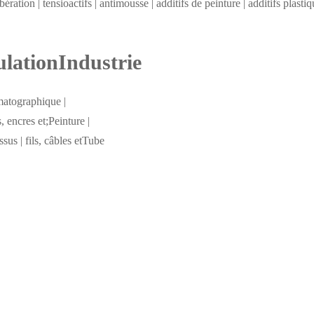
bération | tensioactifs | antimousse | additifs de peinture | additifs plastiq
ulationIndustrie
matographique |
, encres et;Peinture |
ssus | fils, câbles etTube