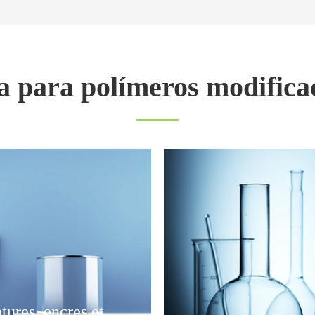
da para polímeros modific
tures, encres et